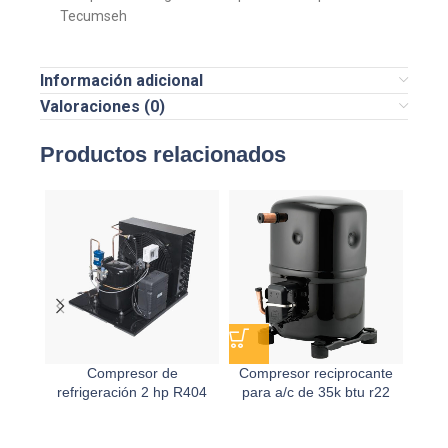
Tecumseh
Información adicional
Valoraciones (0)
Productos relacionados
Compresor de
Compresor reciprocante
Com
refrigeración 2 hp R404
para a/c de 35k btu r22
a/c